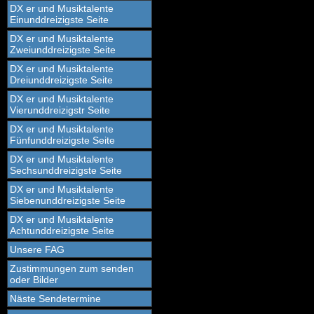
DX er und Musiktalente
Einunddreizigste Seite
DX er und Musiktalente
Zweiunddreizigste Seite
DX er und Musiktalente
Dreiunddreizigste Seite
DX er und Musiktalente
Vierunddreizigstr Seite
DX er und Musiktalente
Fünfunddreizigste Seite
DX er und Musiktalente
Sechsunddreizigste Seite
DX er und Musiktalente
Siebenunddreizigste Seite
DX er und Musiktalente
Achtunddreizigste Seite
Unsere FAG
Zustimmungen zum senden
oder Bilder
Näste Sendetermine