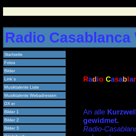
Radio Casablanca
Startseite
Fotos
Bilder
R
a
d
i
o
C
a
s
a
b
l
a
Link´s
Musiktalente Liste
Musiktalente Webadressen
DX er
An alle
Kurzwel
Bilder 1
gewidmet.
Bilder 2
Radio-Casablanc
Bilder 3