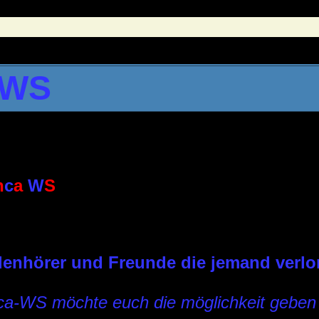
 WS
n
c
a
W
S
lenhörer und Freunde die jemand verlor
a-WS möchte euch die möglichkeit geben 