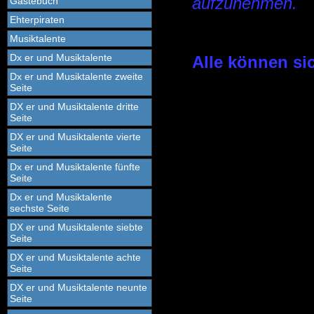
aufzunehmen.
Gästebuch
Ehterpiraten
Musiktalente
Dx er und Musiktalente
Alle können sic
Dx er und Musiktalente zweite
Seite
DX er und Musiktalente dritte
Seite
DX er und Musiktalente vierte
Seite
Dx er und Musiktalente fünfte
Seite
Dx er und Musiktalente
sechste Seite
DX er und Musiktalente siebte
Seite
DX er und Musiktalente achte
Seite
DX er und Musiktalente neunte
Seite