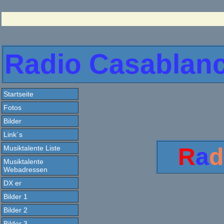
Radio Casablan
Startseite
Fotos
Bilder
Link´s
R
a
d
Musiktalente Liste
Musiktalente
Webadressen
DX er
Bilder 1
Bilder 2
Bilder 3