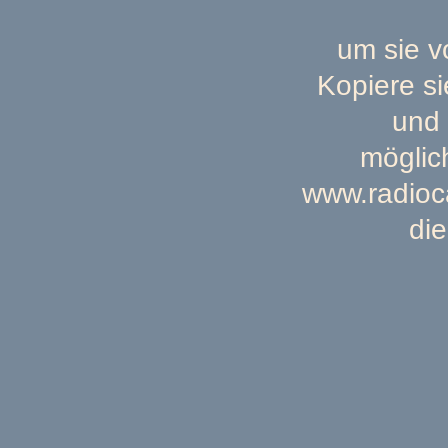
um sie 
Kopiere si
und 
möglic
www.radioc
di