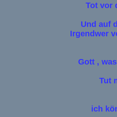
Tot vor
Und auf d
Irgendwer v
Gott , wa
Tut 
ich kön