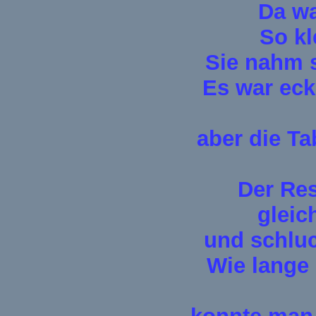
Da wa
So kl
Sie nahm s
Es war eck
aber die Ta
Der Res
gleic
und schluc
Wie lange 