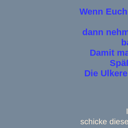
Wenn Euch 
dann nehmt
b
Damit ma
Späß
Die Ulker
schicke dies