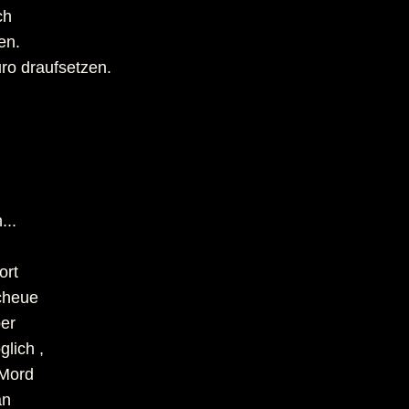
ch
en.
ro draufsetzen.
...
ort
scheue
ber
glich ,
 Mord
an