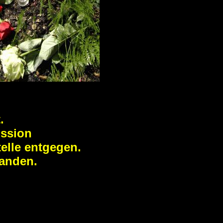
.
ission
telle entgegen.
tanden.