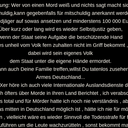
ung:
Wer von einen Mord weiß und nichts sagt macht si
huldig,kann gegebenfalls für mitschuldig anerkannt werd
ldjäger auf sowas ansetzen und minderstens 100 000 Eu
Über kurz oder lang wird es wieder Selbstjustiz geben,
wenn der Staat seine Aufgabe die beschützende Hand
es unheil vom Volk fern zuhalten nicht im Griff bekommt ,
dabei wird sein eigenes Volk
dem Staat unter die eigene Hände ermordet.
nn auch Deine Familie treffen,willst Du tatenlos zusehen
Armes Deutschland...
Xer höre ich auch viele Internationale Auslandsdienste d
h öfters über Morde in Ihren Land Berichtet , ich verab
 total und für Mörder hatte ich noch nie verständnis , a
 mitten in Deutschland möglich ist , hätte ich nie für mö
n , vielleicht wäre es wieder Sinnvoll die Todesstrafe für
uführen um die Leute wachzurütteln , sonst bekommt m