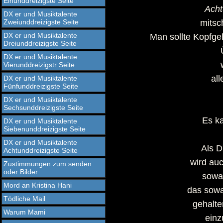
Einunddreizigste Seite
Acht
DX er und Musiktalente
Zweiunddreizigste Seite
mitsc
DX er und Musiktalente
Man sollte Kopfge
Dreiunddreizigste Seite
DX er und Musiktalente
Vierunddreizigstr Seite
all
DX er und Musiktalente
Fünfunddreizigste Seite
DX er und Musiktalente
Sechsunddreizigste Seite
Es ka
DX er und Musiktalente
Siebenunddreizigste Seite
DX er und Musiktalente
Als D
Achtunddreizigste Seite
wird auc
Zustimmungen zum senden
oder Bilder
sowas
Mord an Kristina Hani
das sowas
Tödliche Mail
gehalte
Warum Mami
einz