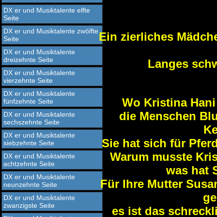
DX er und Musiktalente elfte
Seite
DX er und Musiktalente zwölfte
Ein zierliches Mädch
Seite
DX er und Musiktalente
dreizehnte Seite
Langes schw
DX er und Musiktalente
vierzehnte Seite
DX er und Musiktalente
Wo
Kristina Hani
fünfzehnte Seite
die Menschen Blu
DX er und Musiktalente
sechszehnte Seite
Ke
DX er und Musiktalente
Sie hat sich für Pfer
siebzehnte Seite
Warum musste Krist
DX er und Musiktalente
achtzehnte Seite
was hat 
DX er und Musiktalente
Für Ihre Mutter Susa
neunzehnte Seite
ge
DX er und Musiktalente
zwanzigste Seite
es ist das schreck