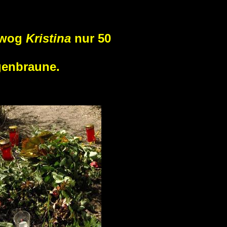
r wog
Kristina
nur 50
genbraune.