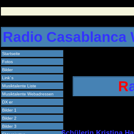
Radio Casablanca
Startseite
Fotos
Bilder
Link´s
R
Musiktalente Liste
Musiktalente Webadressen
DX er
Bilder 1
Bilder 2
Bilder 3
Schülerin Kristina H