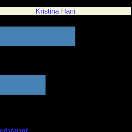
Kristina Hani
S
verbrannt