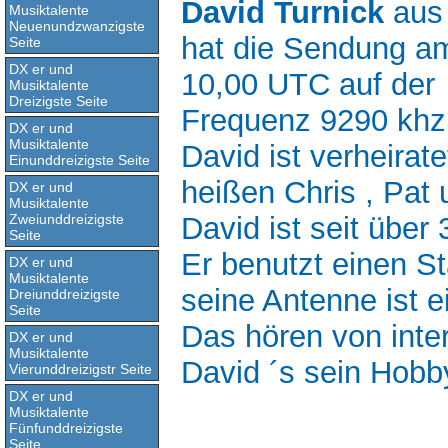
David Turnick
aus 
Musiktalente
Neuenundzwanzigste
hat die Sendung am
Seite
DX er und
10,00 UTC auf der
Musiktalente
Dreizigste Seite
Frequenz 9290 khz
DX er und
Musiktalente
David ist verheirate
Einunddreizigste Seite
heißen Chris , Pat
DX er und
Musiktalente
David ist seit über
Zweiunddreizigste
Seite
Er benutzt einen 
DX er und
Musiktalente
seine Antenne ist e
Dreiunddreizigste
Seite
Das hören von inter
DX er und
Musiktalente
David ´s sein Hobb
Vierunddreizigstr Seite
DX er und
Musiktalente
Fünfunddreizigste
Seite