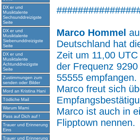
###############
DX er und
Musiktalente
Sechsunddreizigste
Seite
Marco Hommel
au
DX er und
Musiktalente
Siebenunddreizigste
Deutschland hat di
Seite
Zeit um 11,00 UTC
DX er und
Musiktalente
der Frequenz 9290
Achtunddreizigste
Seite
55555 empfangen.
Zustimmungen zum
senden oder Bilder
Marco freut sich üb
Mord an Kristina Hani
Empfangsbestätigu
Tödliche Mail
Warum Mami
Marco ist auch in e
Pass auf Dich auf !
Flipptown nennen.
Trauer und Erinnerung
Eins
Trauer und Erinnerung