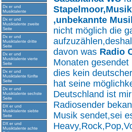
Dx er und
Stapelmoor,Musikt
Musiktalente
,unbekannte Musi
Dx er und
Musiktalente zweite
nicht möglich die 
Seite
Dx er und
aufzuzählen,deshal
Musiktalente dritte
Seite
davon was
Radio 
Dx er und
Musiktalente vierte
Monaten gesendet h
Seite
dies kein deutsche
Dx er und
Musiktalente fünfte
Seite
hat seine möglichke
Dx er und
Deutschland ist mir 
Musiktalente sechste
Seite
Radiosender bekann
DX er und
Musiktalente siebte
Musik sendet,sei e
Seite
Heavy,Rock,Pop,Vo
DX er und
Musiktalente achte