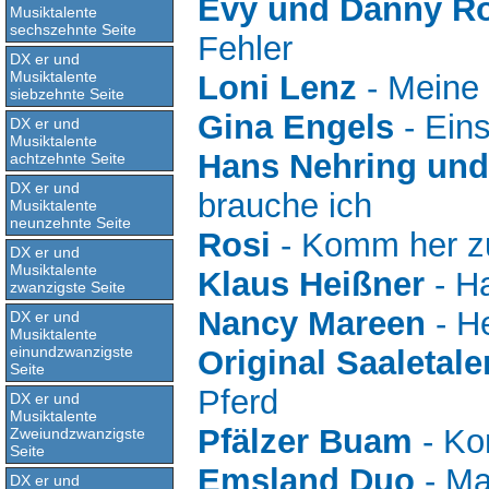
Evy und Danny R
Musiktalente
sechszehnte Seite
Fehler
DX er und
Musiktalente
Loni Lenz
- Meine 
siebzehnte Seite
Gina Engels
- Eins
DX er und
Musiktalente
Hans Nehring und
achtzehnte Seite
DX er und
brauche ich
Musiktalente
neunzehnte Seite
Rosi
- Komm her z
DX er und
Musiktalente
Klaus Heißner
- Ha
zwanzigste Seite
Nancy Mareen
- H
DX er und
Musiktalente
einundzwanzigste
Original Saaletale
Seite
Pferd
DX er und
Musiktalente
Pfälzer Buam
- Ko
Zweiundzwanzigste
Seite
Emsland Duo
- Ma
DX er und