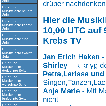
Seite
drüber nachdenken
DX er und
Musiktalente neunte
Seite
Hier die Musik
DX er und
Musiktalente zehnte
10,00 UTC auf 
Seite
DX er und
Krebs TV
Musiktalente elfte
Seite
DX er und
Musiktalente zwölfte
Jan Erich Haken
-
Seite
DX er und
Shirley
- Ik kriyg d
Musiktalente
dreizehnte Seite
Petra,Larissa un
DX er und
Singen,Tanzen,La
Musiktalente
vierzehnte Seite
Anja Marie
- Mit M
DX er und
Musiktalente
nicht
fünfzehnte Seite
DX er und