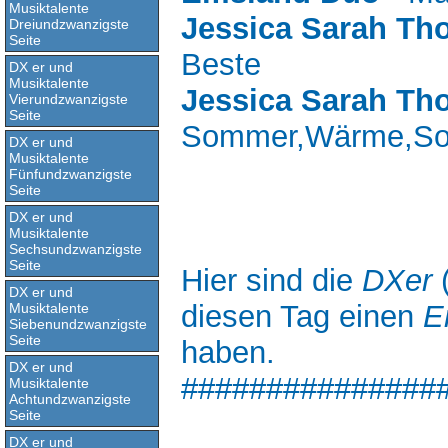
Musiktalente
Jessica Sarah Th
Dreiundzwanzigste
Seite
Beste
DX er und
Musiktalente
Jessica Sarah Th
Vierundzwanzigste
Seite
Sommer,Wärme,So
DX er und
Musiktalente
Fünfundzwanzigste
Seite
DX er und
Musiktalente
Sechsundzwanzigste
Seite
Hier sind die
DXer
DX er und
diesen Tag einen
E
Musiktalente
Siebenundzwanzigste
Seite
haben.
DX er und
###############
Musiktalente
Achtundzwanzigste
Seite
DX er und