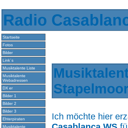
Radio Casablan
Startseite
Fotos
Bilder
Link´s
Musiktalen
Musiktalente Liste
Musiktalente
Webadressen
Stapelmoo
DX er
Bilder 1
Bilder 2
Bilder 3
Ich möchte hier er
Ehterpiraten
Casablanca WS
fü
Musiktalente