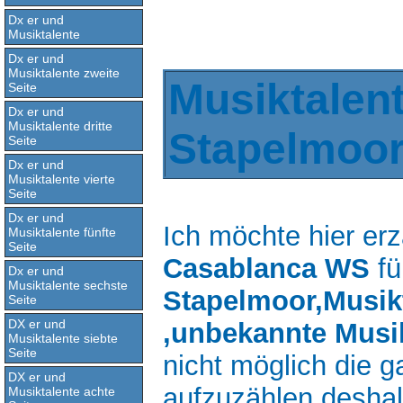
Dx er und
Musiktalente
Dx er und
Musiktalente zweite
Musiktalen
Seite
Dx er und
Musiktalente dritte
Stapelmoo
Seite
Dx er und
Musiktalente vierte
Seite
Dx er und
Ich möchte hier er
Musiktalente fünfte
Seite
Casablanca WS
fü
Dx er und
Musiktalente sechste
Stapelmoor,Musikt
Seite
DX er und
,unbekannte Musi
Musiktalente siebte
Seite
nicht möglich die 
DX er und
aufzuzählen,deshal
Musiktalente achte