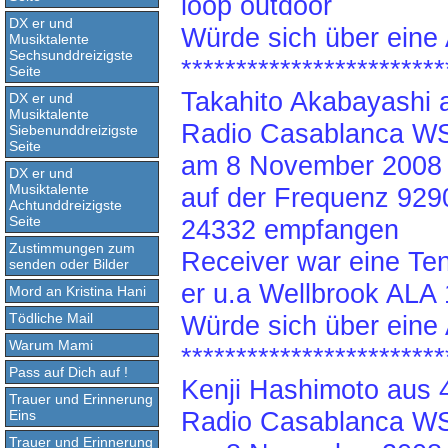
loop outdoor
DX er und
Würde sich über eine 
Musiktalente
Sechsunddreizigste
************************
Seite
Takahito Akabayashi 
DX er und
Musiktalente
Radio Casablanca W
Siebenunddreizigste
Seite
am 8 November 2008 
DX er und
Musiktalente
auf der Frequenz 929
Achtunddreizigste
Seite
24332 empfangen
Zustimmungen zum
Receiver war eine Te
senden oder Bilder
er u.a Wellbrook ALA
Mord an Kristina Hani
Tödliche Mail
Würde sich über eine 
Warum Mami
************************
Pass auf Dich auf !
Kenji Hashimoto aus 
Trauer und Erinnerung
Radio Casablanca W
Eins
Trauer und Erinnerung