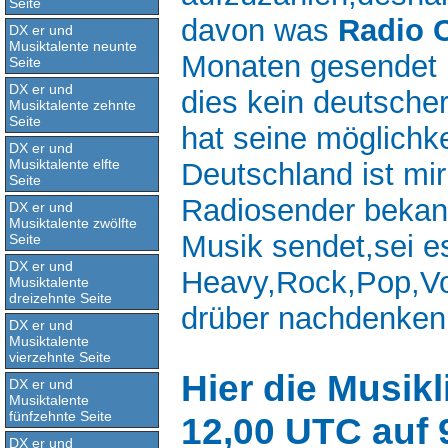
Seite
davon was
Radio 
DX er und
Musiktalente neunte
Monaten gesendet h
Seite
DX er und
dies kein deutsche
Musiktalente zehnte
Seite
hat seine möglichke
DX er und
Musiktalente elfte
Deutschland ist mir 
Seite
Radiosender bekann
DX er und
Musiktalente zwölfte
Musik sendet,sei e
Seite
DX er und
Heavy,Rock,Pop,Vo
Musiktalente
dreizehnte Seite
drüber nachdenken
DX er und
Musiktalente
vierzehnte Seite
Hier die Musik
DX er und
Musiktalente
fünfzehnte Seite
12,00 UTC auf 
DX er und