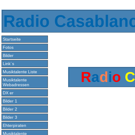
Radio Casablan
Startseite
Fotos
Bilder
Link´s
R
a
d
i
o
Musiktalente Liste
Musiktalente
Webadressen
DX er
Bilder 1
Bilder 2
Bilder 3
Ehterpiraten
Musiktalente