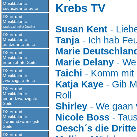
Musiktalente
Krebs TV
sechszehnte Seite
DX er und
Musiktalente
siebzehnte Seite
Susan Kent
- Lieb
DX er und
Tanja
- Ich hab Fe
Musiktalente
achtzehnte Seite
Marie Deutschlan
DX er und
Musiktalente
Marie Delany
- We
neunzehnte Seite
Taichi
- Komm mit 
DX er und
Musiktalente
zwanzigste Seite
Katja Kaye
- Gib M
DX er und
Roll
Musiktalente
einundzwanzigste
Seite
Shirley
- We gaan 
DX er und
Nicole Boss
- Tau
Musiktalente
Zweiundzwanzigste
Oesch´s die Dritt
Seite
DX er und