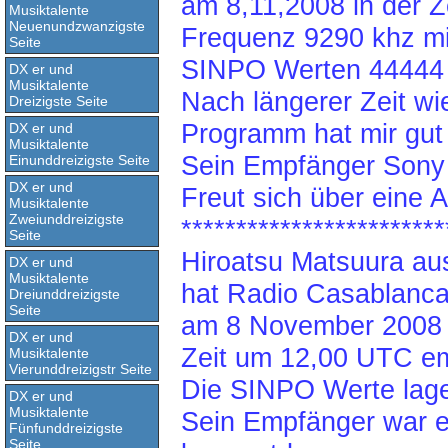
am 8,11,2008 in der 
Musiktalente
Neuenundzwanzigste
Frequenz 9290 khz mi
Seite
SINPO Werten 44444
DX er und
Musiktalente
Nach längerer Zeit wi
Dreizigste Seite
Programm hat mir gut 
DX er und
Musiktalente
Sein Empfänger Sony 
Einunddreizigste Seite
DX er und
Freut sich über eine 
Musiktalente
Zweiunddreizigste
************************
Seite
Hiroatsu Matsuura au
DX er und
Musiktalente
hat Radio Casablanc
Dreiunddreizigste
Seite
am 8 November 2008 a
DX er und
Zeit um 12,00 UTC e
Musiktalente
Vierunddreizigstr Seite
Die SINPO Werte lage
DX er und
Musiktalente
Sein Empfänger war e
Fünfunddreizigste
Seite