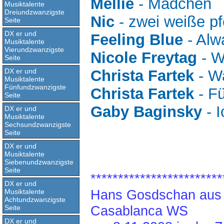
Mellie
- Mädchen
Musiktalente
Dreiundzwanzigste
Nic
- zwei weiße pf
Seite
DX er und
Feeling Blue
- Alw
Musiktalente
Vierundzwanzigste
Nicole Freytag
- W
Seite
DX er und
Christa Fartek
- Wa
Musiktalente
Fünfundzwanzigste
Christa Fartek
- Fü
Seite
Gaby Baginsky
- I
DX er und
Musiktalente
Sechsundzwanzigste
Seite
DX er und
Musiktalente
Siebenundzwanzigste
Seite
************************
DX er und
Hans Gosdschan aus 
Musiktalente
Achtundzwanzigste
Casablanca WS
Seite
DX er und