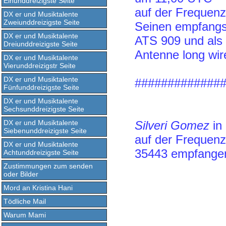
Einunddreizigste Seite
auf der Frequen
DX er und Musiktalente
Zweiunddreizigste Seite
Seinen empfangso
DX er und Musiktalente
ATS 909 und als
Dreiunddreizigste Seite
Antenne long wir
DX er und Musiktalente
Vierunddreizigstr Seite
DX er und Musiktalente
#############
Fünfunddreizigste Seite
DX er und Musiktalente
Sechsunddreizigste Seite
DX er und Musiktalente
Silveri Gomez
in
Siebenunddreizigste Seite
auf der Frequen
DX er und Musiktalente
35443 empfange
Achtunddreizigste Seite
Zustimmungen zum senden
oder Bilder
Mord an Kristina Hani
Tödliche Mail
Warum Mami