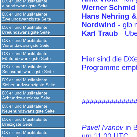
DX er und Musiktalente
einundzwanzigste Seite
Werner Schmid
DX er und Musiktalente
Hans Nehring &
Zweiundzwanzigste Seite
Nordwind
- gib 
DX er und Musiktalente
Karl Traub
- Übe
Dreiundzwanzigste Seite
DX er und Musiktalente
Vierundzwanzigste Seite
DX er und Musiktalente
Hier sind die
DXe
Fünfundzwanzigste Seite
Programme empfa
DX er und Musiktalente
Sechsundzwanzigste Seite
DX er und Musiktalente
Siebenundzwanzigste Seite
DX er und Musiktalente
Achtundzwanzigste Seite
#############
DX er und Musiktalente
Neuenundzwanzigste Seite
DX er und Musiktalente
Dreizigste Seite
Pavel Ivanov
in 
DX er und Musiktalente
um 11,00 UTC