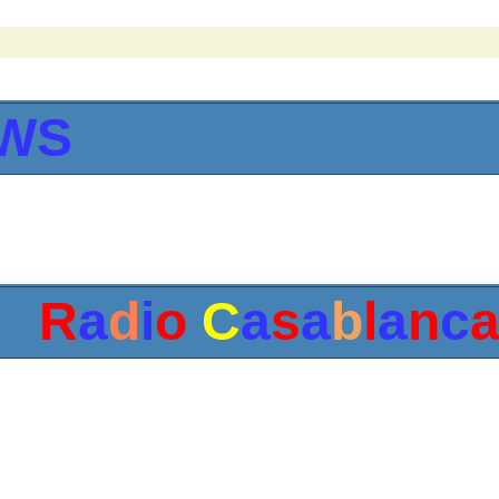
 WS
R
a
d
i
o
C
a
s
a
b
l
a
n
c