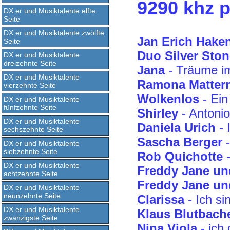
9290 khz p
DX er und Musiktalente elfte
Seite
DX er und Musiktalente zwölfte
Jan Erich Hake
Seite
Duo Silver Ston
DX er und Musiktalente
dreizehnte Seite
Jana
- Träume i
DX er und Musiktalente
Ramona Matter
vierzehnte Seite
Wolkenlos
- Ein
DX er und Musiktalente
fünfzehnte Seite
Shirley
- Antonio
DX er und Musiktalente
Daniela Urich
- 
sechszehnte Seite
Sascha Berger
-
DX er und Musiktalente
siebzehnte Seite
Rob Quichotte
-
DX er und Musiktalente
Freddy Jane un
achtzehnte Seite
Freddy Jane un
DX er und Musiktalente
neunzehnte Seite
Clarissa
- Ich si
DX er und Musiktalente
Klaus Blutbach
zwanzigste Seite
Nina Viola
- ich 