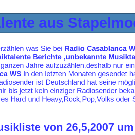
lente aus Stapelmo
erzählen was Sie bei
Radio Casablanca 
ktalente Berichte ,unbekannte Musikta
e ganzen Jahre aufzuzählen,deshalb nur ei
nca WS
in den letzten Monaten gesendet ha
adiosender ist Deutschland hat seine mögli
ir bis jetzt kein einziger Radiosender bek
i es Hard und Heavy,Rock,Pop,Volks oder 
usikliste von 26,5,2007 um