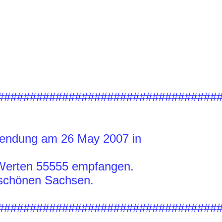
##################################
Sendung am 26 May 2007 in
Werten 55555 empfangen.
 schönen Sachsen.
##################################