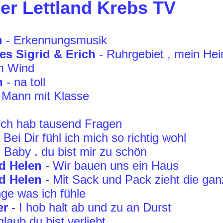
er Lettland Krebs TV
n
- Erkennungsmusik
es Sigrid & Erich
- Ruhrgebiet , mein He
m Wind
n
- na toll
 Mann mit Klasse
Ich hab tausend Fragen
 Bei Dir fühl ich mich so richtig wohl
 Baby , du bist mir zu schön
d Helen
- Wir bauen uns ein Haus
d Helen
- Mit Sack und Pack zieht die gan
nge was ich fühle
er
- I hob halt ab und zu an Durst
glaub du bist verliebt