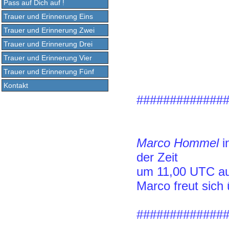
Pass auf Dich auf !
Trauer und Erinnerung Eins
Trauer und Erinnerung Zwei
Trauer und Erinnerung Drei
Trauer und Erinnerung Vier
Trauer und Erinnerung Fünf
Kontakt
#############
Marco Hommel
i
der Zeit
um 11,00 UTC au
Marco freut sic
#############