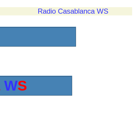
Radio Casablanca WS
a
W
S