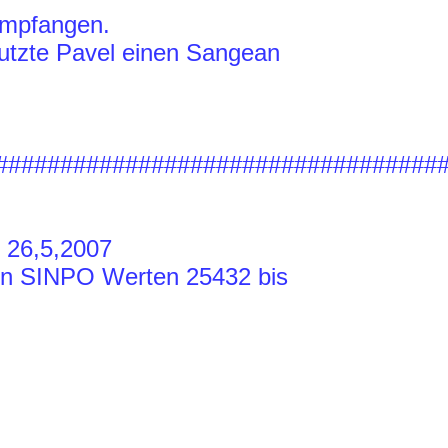
empfangen.
utzte Pavel einen Sangean
##################################
 26,5,2007
den SINPO Werten 25432 bis