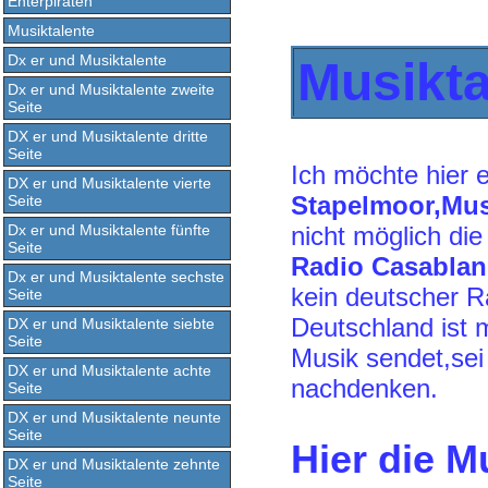
Ehterpiraten
Musiktalente
Dx er und Musiktalente
Musikta
Dx er und Musiktalente zweite
Seite
DX er und Musiktalente dritte
Seite
Ich möchte hier 
DX er und Musiktalente vierte
Stapelmoor,Musi
Seite
Dx er und Musiktalente fünfte
nicht möglich di
Seite
Radio Casabla
Dx er und Musiktalente sechste
kein deutscher R
Seite
Deutschland ist m
DX er und Musiktalente siebte
Seite
Musik sendet,se
DX er und Musiktalente achte
nachdenken.
Seite
DX er und Musiktalente neunte
Seite
Hier die M
DX er und Musiktalente zehnte
Seite