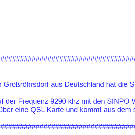
###################################
n Großröhrsdorf aus Deutschland hat die 
f der Frequenz 9290 khz mit den SINPO 
h über eine QSL Karte und kommt aus dem
###################################