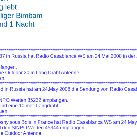
g lebt
iliger Bimbam
nd 1 Nacht
***************************************************************************
7 in Russia hat Radio Casablanca WS am 24.Mai.2008 in der Z
fangen.
ine Outdoor 20 m Long Draht Antenne.
en.
***************************************************************************
od in Russia hat am 24.May 2008 die Sendung von Radio Casab
SINPO Werten 35232 empfangen.
nd eine 10 met. Langdraht.
uen.
***************************************************************************
sny sous Bois in France hat Radio Casablanca WS am 24 May
mit den SINPO Werten 45344 empfangen.
ine Outdoor Antenne.