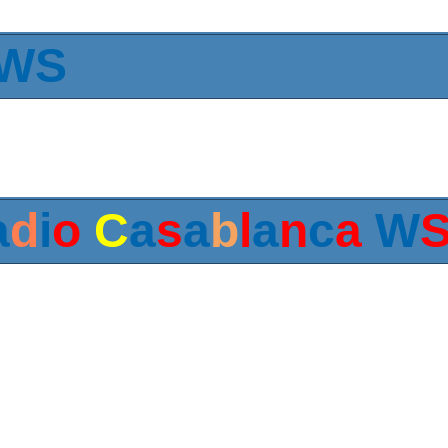
 WS
a
d
i
o
C
a
s
a
b
l
a
n
c
a
W