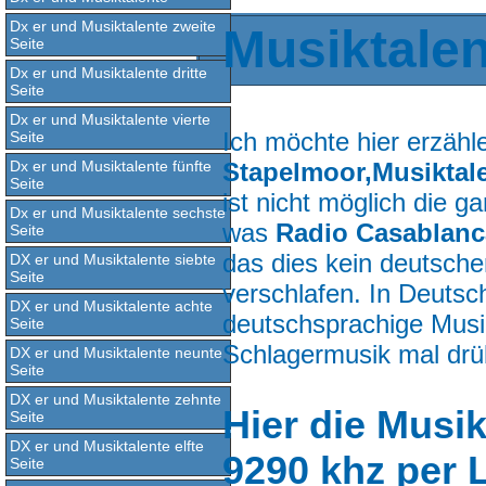
Dx er und Musiktalente zweite
Musiktale
Seite
Dx er und Musiktalente dritte
Seite
Dx er und Musiktalente vierte
Ich möchte hier erzähl
Seite
Dx er und Musiktalente fünfte
Stapelmoor,Musiktale
Seite
ist nicht möglich die 
Dx er und Musiktalente sechste
was
Radio Casablan
Seite
das dies kein deutsche
DX er und Musiktalente siebte
Seite
verschlafen. In Deutsch
DX er und Musiktalente achte
deutschsprachige Musi
Seite
Schlagermusik mal dr
DX er und Musiktalente neunte
Seite
DX er und Musiktalente zehnte
Hier die Musi
Seite
DX er und Musiktalente elfte
9290 khz per 
Seite