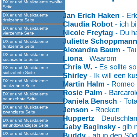
DX er und Musiktalente zwölfte
Seite
Jan Erich Haken
- Er
DX er und Musiktalente
dreizehnte Seite
Claudia Robot
- ich b
DX er und Musiktalente
Nicole Freytag
- Du ha
vierzehnte Seite
Juliette Schoppman
DX er und Musiktalente
fünfzehnte Seite
Alexandra Baum
- Ta
DX er und Musiktalente
Liona
- Waarom
sechszehnte Seite
Chris W.
- Es sollte so
DX er und Musiktalente
siebzehnte Seite
Shirley
- Ik will een ku
DX er und Musiktalente
Martin Halm
- Romeo u
achtzehnte Seite
Rosie Palm
- Barcarol
DX er und Musiktalente
neunzehnte Seite
Daniela Bensch
- Tota
DX er und Musiktalente
Jenson
- Rocken
zwanzigste Seite
Huppertz
- Deutschlan
DX er und Musiktalente
einundzwanzigste Seite
Gaby Baginsky
- gib 
DX er und Musiktalente
Buddy
- ab in den Sü