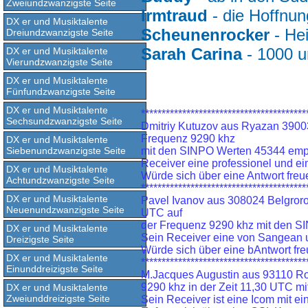
Zweiundzwanzigste Seite
Irmtraud
- die Hoffnun
DX er und Musiktalente
Scheunenrocker
- He
Dreiundzwanzigste Seite
Sarah Carina
- 1000 u
DX er und Musiktalente
Vierundzwanzigste Seite
DX er und Musiktalente
Fünfundzwanzigste Seite
DX er und Musiktalente
****************************************
Sechsundzwanzigste Seite
Dmitriy Kutuzov aus Ryazan 39003
Frequenz 9290 khz
DX er und Musiktalente
Siebenundzwanzigste Seite
mit den SINPO Werten 45344 emp
Receiver eine professionel und e
DX er und Musiktalente
Würde sich über eine Antwort freu
Achtundzwanzigste Seite
****************************************
DX er und Musiktalente
Pavel Ivanov aus 308024 Belgror
Neuenundzwanzigste Seite
UTC auf
der Frequenz 9290 khz mit den 
DX er und Musiktalente
Sein Receiver eine von Sangean u
Dreizigste Seite
Würde sich über eine bAntwort fre
DX er und Musiktalente
****************************************
Einunddreizigste Seite
M.Jacques Augustin aus 93110 Ro
9290 khz in der Zeit 11,30 UTC 
DX er und Musiktalente
Zweiunddreizigste Seite
Sein Receiver ist eine Icom mit e