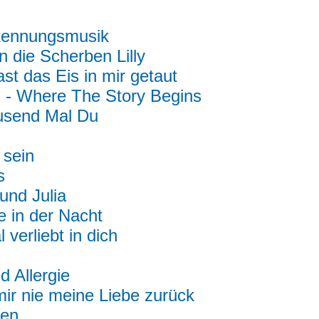
kennungsmusik
in die Scherben Lilly
st das Eis in mir getaut
n
- Where The Story Begins
usend Mal Du
 sein
s
nd Julia
e in der Nacht
l verliebt in dich
d Allergie
mir nie meine Liebe zurück
den