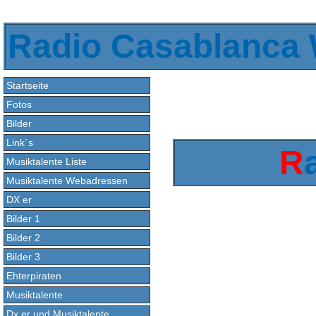
Radio Casablanca
Startseite
Fotos
Bilder
Link´s
R
Musiktalente Liste
Musiktalente Webadressen
DX er
Bilder 1
Bilder 2
Bilder 3
Ehterpiraten
Musiktalente
Dx er und Musiktalente